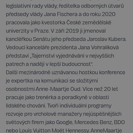
legislativní rady vlády, ředitelka odborných útvarů
předsedy vlády Jana Fischera a do roku 2020
pracovala jako kvestorka České zemědělské
univerzity v Praze. V září 2019 ji jmenoval
kancléřkou Senátu jeho předseda Jaroslav Kubera.
Vedoucí kanceláře prezidenta Jana Vohralíková
představí „Tajemství vyjednávání v nejvyšších
patrech a naději v lepší budoucnost“.
Další mezinárodně uznávanou hostkou konference
je expertka na komunikaci se složitými
osobnostmi Anne-Maartje Oud. Více než 20 let
pracuje jako trenérka a poradkyně v oblasti
lidského chování. Tvoří individuální programy
rozvoje pro vrcholové manažery nejúspěšnějších
světových firem jako Google, Mercedes Benz, BDO
nebo Louis Vuitton Moët Hennessy. AnneMaartje