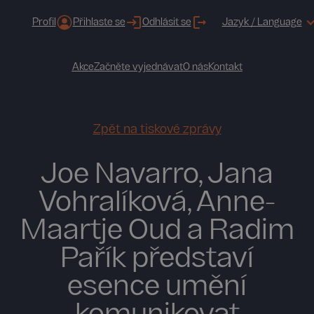
Profil
Přihlaste se
Odhlásit se
Jazyk / Language
Akce
Začněte vyjednávat
O nás
Kontakt
Zpět na tiskové zprávy
Joe Navarro, Jana
Vohralíková, Anne-
Maartje Oud a Radim
Pařík představí
esence umění