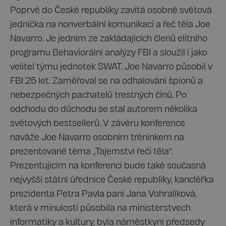
Poprvé do České republiky zavítá osobně světová
jednička na nonverbální komunikaci a řeč těla Joe
Navarro. Je jedním ze zakládajících členů elitního
programu Behaviorální analýzy FBI a sloužil i jako
velitel týmu jednotek SWAT. Joe Navarro působil v
FBI 25 let. Zaměřoval se na odhalování špionů a
nebezpečných pachatelů trestných činů. Po
odchodu do důchodu se stal autorem několika
světových bestsellerů. V závěru konference
naváže Joe Navarro osobním tréninkem na
prezentované téma „Tajemství řeči těla“.
Prezentujícím na konferenci bude také současná
nejvyšší státní úřednice České republiky, kancléřka
prezidenta Petra Pavla paní Jana Vohralíková,
která v minulosti působila na ministerstvech
informatiky a kultury, byla náměstkyní předsedy