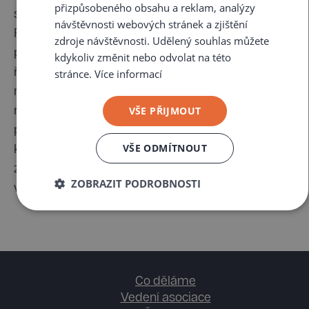
přizpůsobeného obsahu a reklam, analýzy
světa o vyjednávání “Nikdy nedělej kompromis”.
návštěvnosti webových stránek a zjištění
Radim působil jako místopředseda
zdroje návštěvnosti. Udělený souhlas můžete
představenstva druhého největšího retailového
kdykoliv změnit nebo odvolat na této
řetězce na světě skupiny Schwarz. Po
stránce.
Více informací
několikaletém pobytu v Německu a Polsku se
VŠE PŘIJMOUT
rozhodl věnovat rozvoji českého byznysového
prostředí ve vyjednávání, rétorice a vedení lidí. Na
VŠE ODMÍTNOUT
konferenci bude prezentovat téma „Tajemství
zvládání ega v diskusích“ a povede trénink k
ZOBRAZIT PODROBNOSTI
vícestranným vyjednáváním.
Co děláme
Vedení asociace