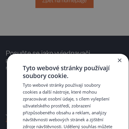
Zpět na homepage
Posuňte se jako vyjednavači
×
Rozvojová sada emailů pro začínající vyjednavače a
Tyto webové stránky používají
mnohem víc
soubory cookie.
Tyto webové stránky používají soubory
cookies a další nástroje, které mohou
zpracovávat osobní údaje, s cílem vylepšení
uživatelského prostředí, zobrazení
přizpůsobeného obsahu a reklam, analýzy
Jak pracujeme s vašimi osobními údaji si můžete přečíst
návštěvnosti webových stránek a zjištění
zde.
zdroje návštěvnosti. Udělený souhlas můžete