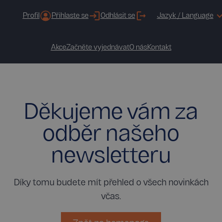
Profil
Přihlaste se
Odhlásit se
Jazyk / Language
Akce
Začněte vyjednávat
O nás
Kontakt
Děkujeme vám za
odběr našeho
newsletteru
Díky tomu budete mít přehled o všech novinkách
včas.