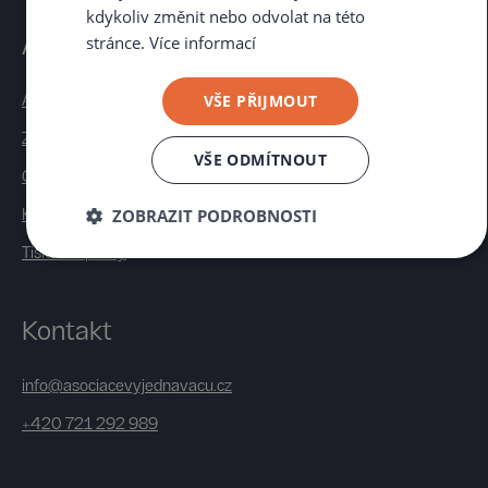
kdykoliv změnit nebo odvolat na této
stránce.
Více informací
Asociace vyjednavačů
VŠE PŘIJMOUT
Akce
Začněte vyjednávat
VŠE ODMÍTNOUT
O nás
ZOBRAZIT PODROBNOSTI
Kontakt
Tiskové zprávy
Kontakt
info@asociacevyjednavacu.cz
+420 721 292 989